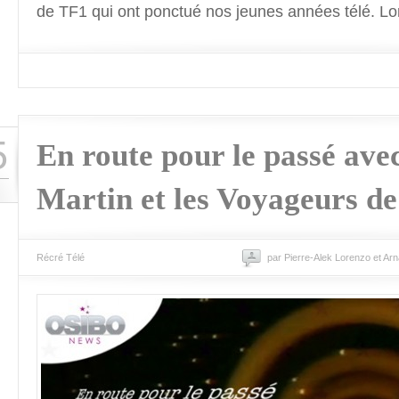
de TF1 qui ont ponctué nos jeunes années télé. Lo
5
En route pour le passé ave
Martin et les Voyageurs de 
Récré Télé
par Pierre-Alek Lorenzo et Ar