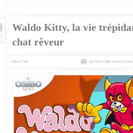
9
Waldo Kitty, la vie trépida
chat rêveur
Récré Télé
par Pierre-Alek Lorenzo et Ar