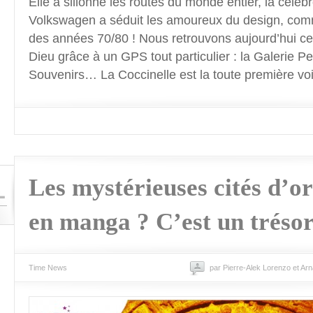
Elle a sillonné les routes du monde entier, la célèb
Volkswagen a séduit les amoureux du design, com
des années 70/80 ! Nous retrouvons aujourd’hui ce
Dieu grâce à un GPS tout particulier : la Galerie 
Souvenirs… La Coccinelle est la toute première voi
1
Les mystérieuses cités d’o
en manga ? C’est un trésor
Time News
par Pierre-Alek Lorenzo et Ar