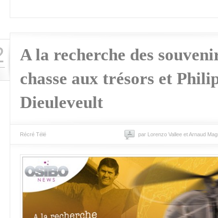
2
A la recherche des souveni
chasse aux trésors et Phili
Dieuleveult
Récré Télé
par Lorenzo Vallee et Arnaud Mag