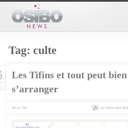
Tag: culte
6
Les Tifins et tout peut bien
s’arranger
Récré Télé
par Pierre-Alek Bed