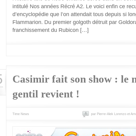
intitulé Nos années Récré A2. Le voici enfin ce recu
d’encyclopédie que l’on attendait tous depuis si l
Flammarion. Du premier golgoth détruit par Goldor
franchissement du Rubicon […]
5
Casimir fait son show : le
gentil revient !
Time News
par Pierre-Alek Lorenzo et Ar