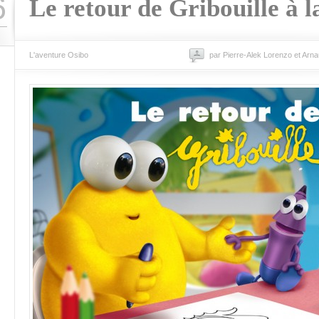
6
Le retour de Gribouille à la
L'aventure Osibo
par Pierre-Alek Lorenzo et Arn