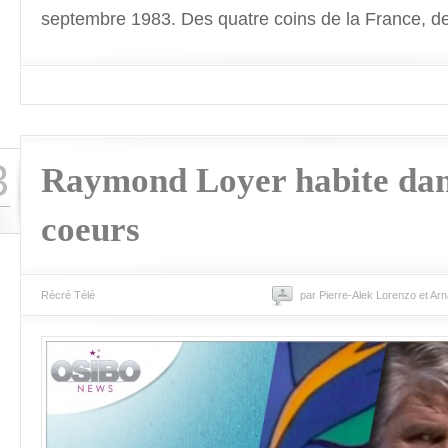
septembre 1983. Des quatre coins de la France, d
3
Raymond Loyer habite dan
coeurs
Récré Télé
par Pierre-Alek Lorenzo et Ar