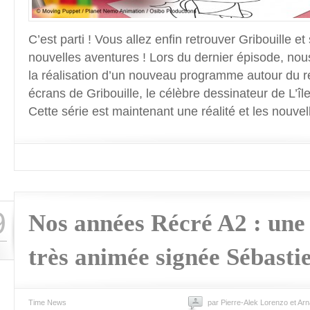
C’est parti ! Vous allez enfin retrouver Gribouille e
nouvelles aventures ! Lors du dernier épisode, nou
la réalisation d’un nouveau programme autour du r
écrans de Gribouille, le célèbre dessinateur de L’îl
Cette série est maintenant une réalité et les nouve
9
Nos années Récré A2 : une
très animée signée Sébastie
Time News
par Pierre-Alek Lorenzo et Ar