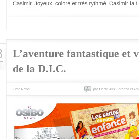
Casimir. Joyeux, coloré et très rythmé, Casimir fait
8
L’aventure fantastique et 
de la D.I.C.
Time News
par Pierre-Alek Lorenzo et Ar