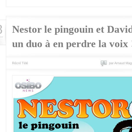
8
Nestor le pingouin et Davi
un duo à en perdre la voix 
Récré Télé
par Arnaud Mag