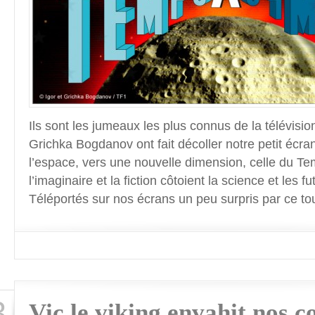
Ils sont les jumeaux les plus connus de la télévision
Grichka Bogdanov ont fait décoller notre petit écra
l’espace, vers une nouvelle dimension, celle du T
l’imaginaire et la fiction côtoient la science et les f
Téléportés sur nos écrans un peu surpris par ce to
3
Vic le viking envahit nos c