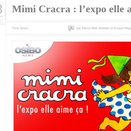
3
Mimi Cracra : l’expo elle 
Time News
par Pierre-Alek Beddiar et Arnaud Mag