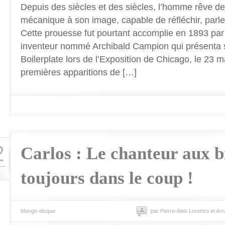
Depuis des siècles et des siècles, l’homme rêve de
mécanique à son image, capable de réfléchir, parl
Cette prouesse fut pourtant accomplie en 1893 par
inventeur nommé Archibald Campion qui présenta 
Boilerplate lors de l’Exposition de Chicago, le 23 
premières apparitions de […]
2
Carlos : Le chanteur aux b
toujours dans le coup !
Mange-disque
par Pierre-Alek Lorenzo et Ar