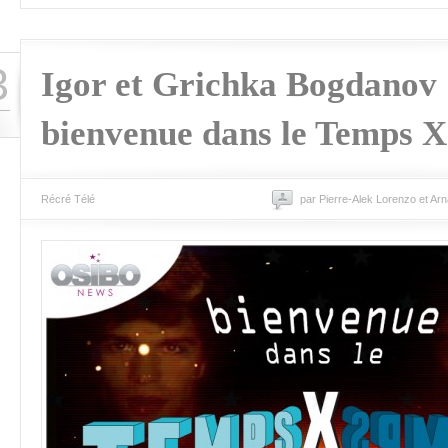
3
Igor et Grichka Bogdanov 
bienvenue dans le Temps X
Récré Télé
par Pierre-Alek Lorenzo et Ar