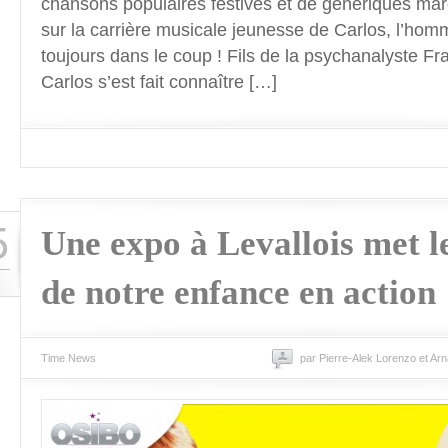
chansons populaires festives et de génériques ma
sur la carrière musicale jeunesse de Carlos, l’hom
toujours dans le coup ! Fils de la psychanalyste Fr
Carlos s’est fait connaître […]
5
Une expo à Levallois met le
de notre enfance en action
Time News
par Pierre-Alek Lorenzo et Ar