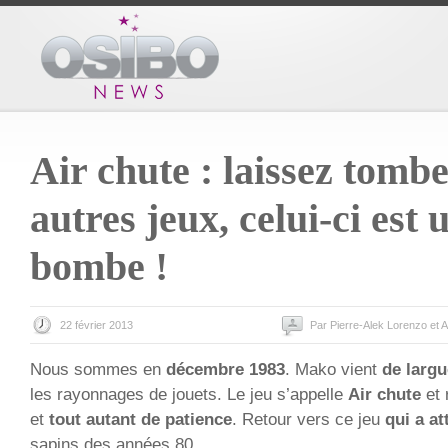
Air chute : laissez tombe
autres jeux, celui-ci est 
bombe !
22 février 2013
Par Pierre-Alek Lorenzo et 
Nous sommes en
décembre 1983
. Mako vient
de larg
les rayonnages de jouets. Le jeu s’appelle
Air chute
et 
et
tout autant de patience
. Retour vers ce jeu
qui a at
sapins des années 80…