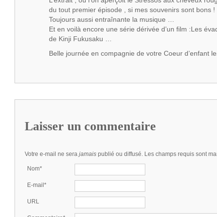
L’extrait , où l’on aperçoit le Stressos aux cheveux roug
du tout premier épisode , si mes souvenirs sont bons !
Toujours aussi entraînante la musique …
Et en voilà encore une série dérivée d’un film :Les év
de Kinji Fukusaku …
Belle journée en compagnie de votre Coeur d’enfant le
Laisser un commentaire
Votre e-mail ne sera
jamais
publié ou diffusé. Les champs requis sont m
Nom*
E-mail*
URL