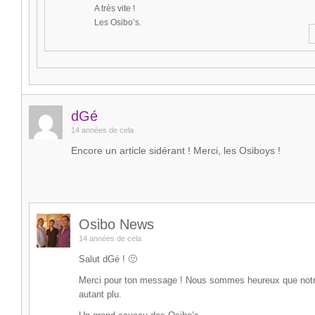
A très vite !
Les Osibo’s.
dGé
14 années de cela
Encore un article sidérant ! Merci, les Osiboys !
Osibo News
14 années de cela
Salut dGé ! 🙂
Merci pour ton message ! Nous sommes heureux que notre a
autant plu.