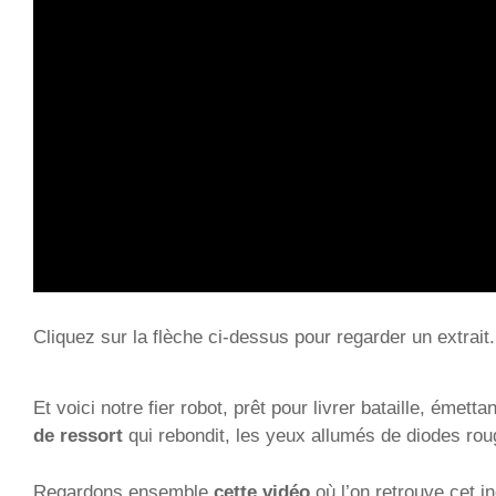
Cliquez sur la flèche ci-dessus pour regarder un extrait.
Et voici notre fier robot, prêt pour livrer bataille, émetta
de ressort
qui rebondit, les yeux allumés de diodes rou
Regardons ensemble
cette vidéo
où l’on retrouve cet i