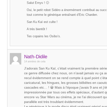
Salut Emys ! 🙂
Oui, le petit robot Sidéro a énormément contribué au succè
tout comme le générique entraînant d’Eric Charden.
San Ku Kaï est culte !
A très bientôt !
Tes copains les Osibo’s.
Nath-Didile
14 années de cela
J’adorais San Ku Kaï, c’était vraiment la première séri
ce genre diffusée chez nous, on n’avait jamais vu ça av
recul évidemment on se rend compte à quel point c’étai
caricatural, les fringues, les grosses bêbêtes en caout
cascades etc… ! 😀 Mais à l’époque j’avais 9 ans et j’é
impressionnée par tous ces effets spéciaux, d’autant q
encore vu Star Wars au cinéma, je ne l’ai découvert qu
parallèle est très troublant évidemment.
Le générique à la mode disco était vraiment génial aus