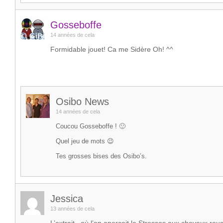
Gosseboffe
14 années de cela
Formidable jouet! Ca me Sidère Oh! ^^
Osibo News
14 années de cela
Coucou Gosseboffe ! 🙂
Quel jeu de mots 😉
Tes grosses bises des Osibo’s.
Jessica
13 années de cela