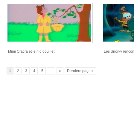
Mimi Cracra et le nid douillet
Les Snorky rencont
1
2
3
4
5
…
»
Dernière page »