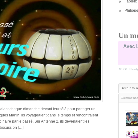
Fabien:
Philipp
Un me
Avec l
00:00
Read
Derniers a
Commenta
vaient chaque dimanche devant leur télé pour partager un
acques Martin, ils voyageaient dans le temps et rencontraient
dinaire par le passé. Sur Antenne 2, ils devenaient les
discussion […]