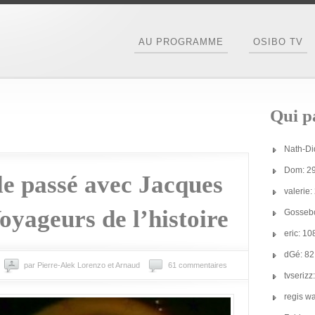
AU PROGRAMME
OSIBO TV
Qui pa
Nath-Di
Dom: 2
le passé avec Jacques
valerie
oyageurs de l’histoire
Gossebo
eric: 1
dGé: 8
par Pierre-Alek Lorenzo et Arnaud
61 commentaires
tvseriz
regis w