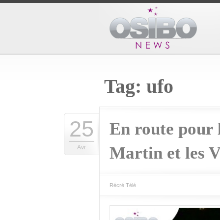
Tag: ufo
25
En route pour 
Martin et les V
Avr
Récré Télé