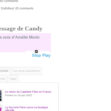
 65 comments
e Duthilleul: 65 comments
ssage de Candy
a voix d'Amélie Morin
Stop
Play
y
rticles
Les plus populaires
ires
Tags
Le retour du Capitaine Flam en France
Posted on 14 juin 2022
La Sucrerie Paris ouvre sa boutique
officielle