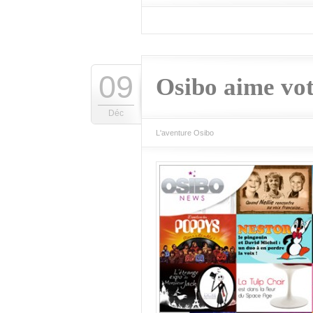
09
Osibo aime vo
Déc
L'aventure Osibo