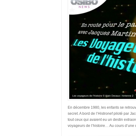
En décembre 1980, les enfants se retrou
secret. A bord de l’Histronef piloté par J
tout ceux qui avaient eu un destin extraor
voyageurs de l’histoire… Au cours d’une 