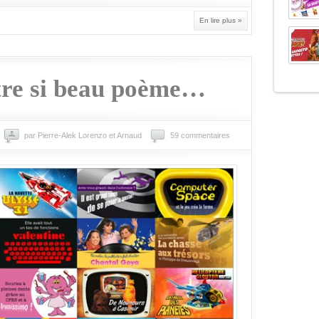
En lire plus »
tre si beau poème…
par Pierre-Alek Lorenzo et Arnaud
59 commentaires