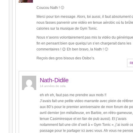
Coucou Nath ! 🙂
Merci pour ton message. Alors, toi aussi, il faut absolument 
nous fasses parvenir une vidéo en tenue aérobic où tu brûl
calories sur la musique de Gym Tonic.
Nous n’avons volontairement pas mis la vidéo du génériqu
fin en pensant bien que quelqu’un s’en chargerait dans les
commentaires ! 😉 Eh ben bravo, la Nath ! 🙂
Reçois des gros bisous des Osibo’s.
R
Nath-Didile
14 années de cela
eh eh eh, faut pas me prendre aux mots !!
J’avais fait une petite video marrante avec plein de référ
aux 80’s pour le premier anniversaire de mon forum de p
avril dernier (en métalleuse, en Barbie, en rétro-gameuse
tenue Casimiresque et en fan de pub aussi). Et j’avais
notamment fait une clin d’oeil à « Gym Tonic », j’ai isolé c
passage pour le partager ici avec vous. Ah vous ne pensi