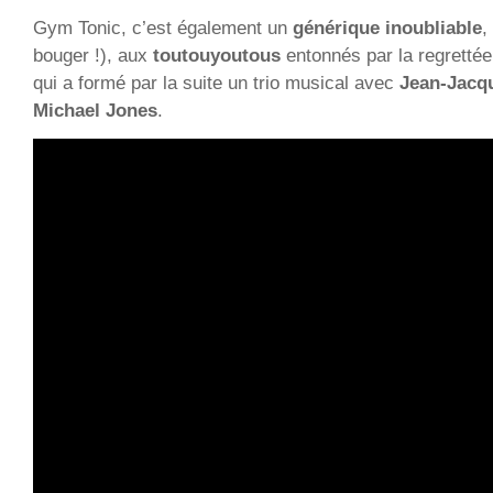
Gym Tonic, c’est également un
générique inoubliable
,
bouger !), aux
toutouyoutous
entonnés par la regretté
qui a formé par la suite un trio musical avec
Jean-Jacq
Michael Jones
.