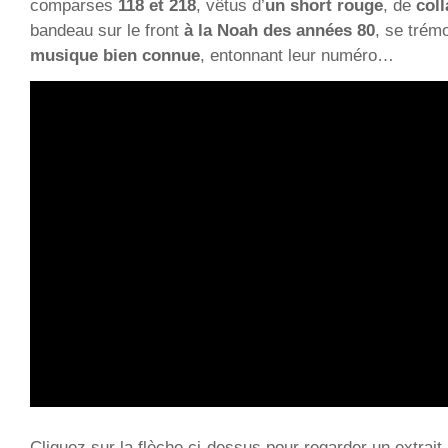
comparses
118 et 218
, vêtus d’
un short rouge
, de
coll
bandeau sur le front
à la Noah des années 80
, se trém
musique bien connue
, entonnant leur numéro…
Cliquez sur la flèche ci-dessus pour regarder un extrait.