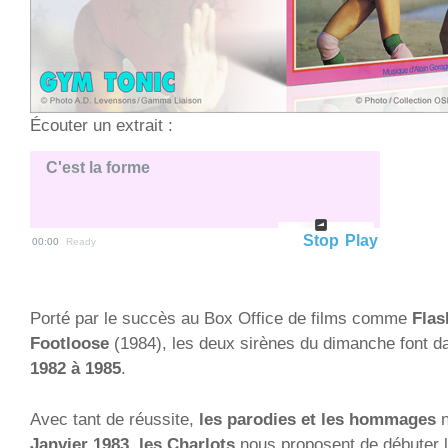
Écouter un extrait :
C'est la forme
Stop
Play
00:00
Ready
Porté par le succès au Box Office de films comme
Flas
Footloose
(1984), les deux sirènes du dimanche font da
1982 à 1985
.
Avec tant de réussite,
les parodies et les hommages
n
Janvier 1983
,
les Charlots
nous proposent de débuter 