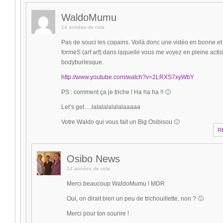
WaldoMumu
14 années de cela
Pas de souci les copains. Voilà donc une vidéo en bonne et
formeS (arf arf) dans laquelle vous me voyez en pleine acti
bodyburlesque.
http://www.youtube.com/watch?v=2LRXS7xyWbY
PS : comment ça je triche ! Ha ha ha !! 🙂
Let’s get….lalalalalalalaaaaa
Votre Waldo qui vous fait un Big Osibisou 🙂
R
Osibo News
14 années de cela
Merci beaucoup WaldoMumu ! MDR
Oui, on dirait bien un peu de trichouillette, non ? 🙂
Merci pour ton sourire !