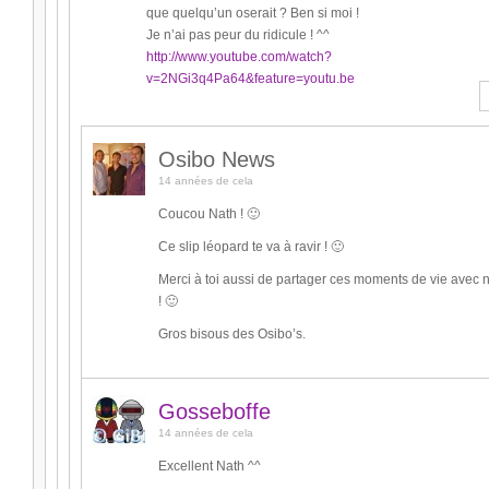
que quelqu’un oserait ? Ben si moi !
Je n’ai pas peur du ridicule ! ^^
http://www.youtube.com/watch?
v=2NGi3q4Pa64&feature=youtu.be
Osibo News
14 années de cela
Coucou Nath ! 🙂
Ce slip léopard te va à ravir ! 🙂
Merci à toi aussi de partager ces moments de vie avec 
! 🙂
Gros bisous des Osibo’s.
Gosseboffe
14 années de cela
Excellent Nath ^^