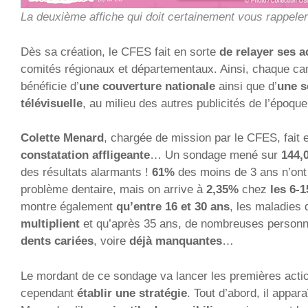
La deuxième affiche qui doit certainement vous rappele
Dès sa création, le CFES fait en sorte
de relayer ses a
comités régionaux et départementaux. Ainsi, chaque c
bénéficie d’
une couverture nationale
ainsi que d’
une s
télévisuelle
, au milieu des autres publicités de l’époque
Colette Menard
, chargée de mission par le CFES, fait
constatation affligeante
… Un sondage mené sur
144,
des résultats alarmants !
61%
des moins de 3 ans n’ont
problème dentaire, mais on arrive à
2,35%
chez
les 6-1
montre également
qu’entre 16 et 30 ans
, les maladies
multiplient
et qu’après 35 ans, de nombreuses person
dents cariées
, voire
déjà manquantes
…
Le mordant de ce sondage va lancer les premières action
cependant
établir une stratégie
. Tout d’abord, il appara