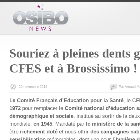
Souriez à pleines dents 
CFES et à Brossissimo !
20 novembre 2012
Par Arnaud M
Le Comité Français d’Education pour la Santé
, le C
1972
pour remplacer le
Comité national d’éducation s
démographique et sociale
, institué au sortir de la de
mondiale,
en 1945
. Mandaté par
le ministère de la san
être
richement doté
et nous offrir
des campagnes nati
sensibilisation
mémorables, dont une pour
l’hygiène d