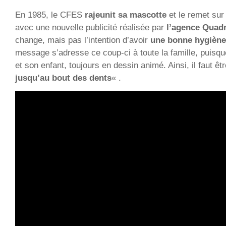
En 1985, le CFES
rajeunit sa mascotte
et le remet sur
avec une nouvelle publicité réalisée par
l’agence Quadr
change, mais pas l’intention d’avoir
une bonne hygiène
message s’adresse ce coup-ci à toute la famille, puisque
et son enfant, toujours en dessin animé. Ainsi, il faut êt
jusqu’au bout des dents
« .