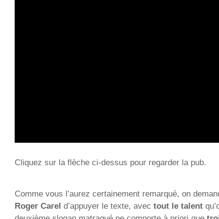
Cliquez sur la flèche ci-dessus pour regarder la pub.
Comme vous l’aurez certainement remarqué, on demande
Roger Carel
d’appuyer le texte, avec
tout le talent
qu’o
deuxième slogan matraqué ne comporte à priori que
tro