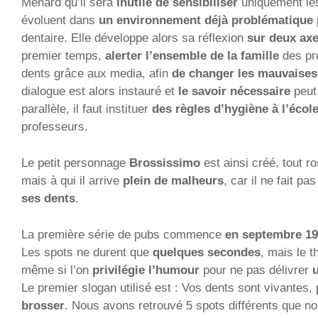
Menard qu’il sera
inutile de sensibiliser
uniquement les
évoluent dans
un environnement déjà problématique
dentaire. Elle développe alors sa réflexion
sur deux ax
premier temps,
alerter l’ensemble de la famille
des pr
dents grâce aux media, afin
de changer les mauvaises
dialogue est alors instauré et
le savoir nécessaire
peut
parallèle, il faut instituer
des règles d’hygiène à l’écol
professeurs.
Le petit personnage
Brossissimo
est ainsi créé, tout ro
mais à qui il arrive
plein de malheurs
, car il ne fait p
ses dents
.
La première série de pubs commence
en septembre 1
Les spots ne durent que
quelques secondes
, mais le 
même si l’on
privilégie l’humour
pour ne pas délivrer
Le premier slogan utilisé est : Vos dents sont vivantes,
brosser
. Nous avons retrouvé 5 spots différents que 