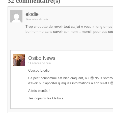
32
commentaire(s)
elodie
14 années de cela
Trop chouette de revoir tout ca j’ai « vecu » longtemps
bonhomme sans savoir son nom .. merci l pour ces sou
Osibo News
14 années de cela
Coucou Elodie !
Ce petit bonhomme est bien craquant, oui 🙂 Nous somm
d’avoir pu t’apporter quelques informations à son sujet ! 
A très bientôt !
Tes copains les Osibo’s.