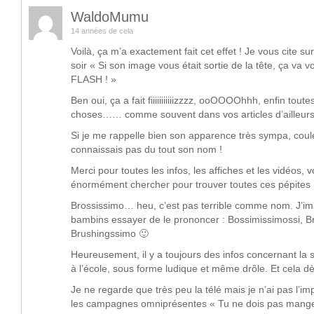
WaldoMumu
14 années de cela
Voilà, ça m’a exactement fait cet effet ! Je vous cite su
soir « Si son image vous était sortie de la tête, ça va v
FLASH ! »
Ben oui, ça a fait fiiiiiiiiiiizzzz, ooOOOOhhh, enfin tout
choses…… comme souvent dans vos articles d’ailleurs
Si je me rappelle bien son apparence très sympa, coul
connaissais pas du tout son nom !
Merci pour toutes les infos, les affiches et les vidéos,
énormément chercher pour trouver toutes ces pépites 
Brossissimo… heu, c’est pas terrible comme nom. J’im
bambins essayer de le prononcer : Bossimissimossi, B
Brushingssimo 🙂
Heureusement, il y a toujours des infos concernant la s
à l’école, sous forme ludique et même drôle. Et cela dè
Je ne regarde que très peu la télé mais je n’ai pas l’im
les campagnes omniprésentes « Tu ne dois pas manger