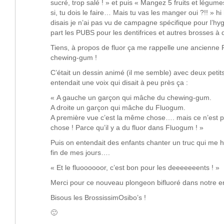
sucré, trop salé ! » et puis « Mangez 5 fruits et légume
si, tu dois le faire… Mais tu vas les manger oui ?!! » h
disais je n’ai pas vu de campagne spécifique pour l’hyg
part les PUBS pour les dentifrices et autres brosses à
Tiens, à propos de fluor ça me rappelle une ancienne
chewing-gum !
C’était un dessin animé (il me semble) avec deux peti
entendait une voix qui disait à peu près ça :
« A gauche un garçon qui mâche du chewing-gum.
A droite un garçon qui mâche du Fluogum.
A première vue c’est la même chose…. mais ce n’est 
chose ! Parce qu’il y a du fluor dans Fluogum ! »
Puis on entendait des enfants chanter un truc qui me h
fin de mes jours….
« Et le fluoooooor, c’est bon pour les deeeeeeents ! »
Merci pour ce nouveau plongeon bifluoré dans notre e
Bisous les BrossissimOsibo’s !
🙂