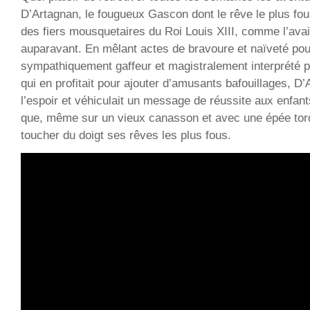
D’Artagnan, le fougueux Gascon dont le rêve le plus fou 
des fiers mousquetaires du Roi Louis XIII, comme l’avai
auparavant. En mêlant actes de bravoure et naïveté pou
sympathiquement gaffeur et magistralement interprété
qui en profitait pour ajouter d’amusants bafouillages, D’
l’espoir et véhiculait un message de réussite aux enfan
que, même sur un vieux canasson et avec une épée tor
toucher du doigt ses rêves les plus fous.