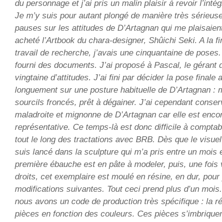
du personnage et j’ai pris un malin plaisir à revoir l’int
Je m’y suis pour autant plongé de manière très sérieuse
pauses sur les attitudes de D’Artagnan qui me plaisaien
acheté l’Artbook du chara-designer, Shûichi Seki. A la f
travail de recherche, j’avais une cinquantaine de pose
fourni des documents. J’ai proposé à Pascal, le gérant 
vingtaine d’attitudes. J’ai fini par décider la pose finale 
longuement sur une posture habituelle de D’Artagnan : m
sourcils froncés, prêt à dégainer. J’ai cependant conser
maladroite et mignonne de D’Artagnan car elle est enco
représentative. Ce temps-là est donc difficile à comptabi
tout le long des tractations avec BRB. Dès que le visuel
suis lancé dans la sculpture qui m’a pris entre un mois 
première ébauche est en pâte à modeler, puis, une fois 
droits, cet exemplaire est moulé en résine, en dur, pour 
modifications suivantes. Tout ceci prend plus d’un mois
nous avons un code de production très spécifique : la 
pièces en fonction des couleurs. Ces pièces s’imbriquen