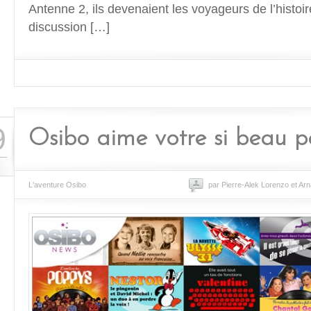
Antenne 2, ils devenaient les voyageurs de l’histo
discussion […]
9
Osibo aime votre si beau 
L'aventure Osibo
par Pierre-Alek Lorenzo et Ar