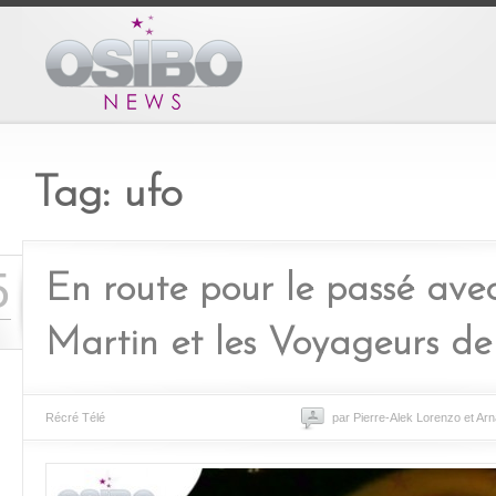
Tag: ufo
5
En route pour le passé ave
Martin et les Voyageurs de l
Récré Télé
par Pierre-Alek Lorenzo et Ar