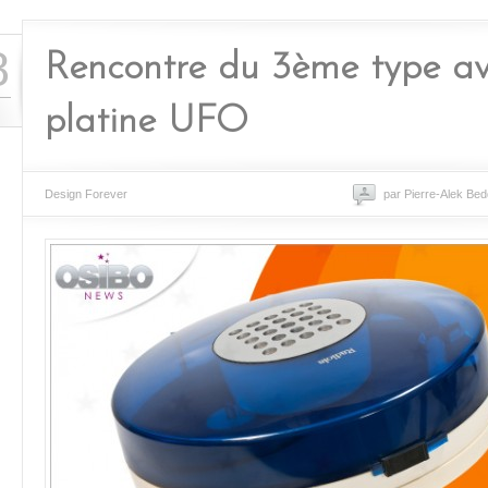
8
Rencontre du 3ème type av
platine UFO
Design Forever
par Pierre-Alek Bed