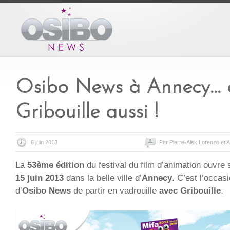
Osibo News à Annecy… 
Gribouille aussi !
6 juin 2013
Par Pierre-Alek Lorenzo et 
La
53ème édition
du festival du film d’animation ouvre
15 juin 2013
dans la belle ville d’
Annecy
. C’est l’occas
d’
Osibo News
de partir en vadrouille
avec Gribouille
.