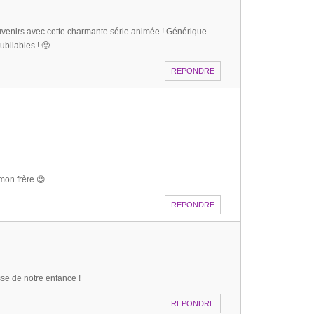
ouvenirs avec cette charmante série animée ! Générique
bliables ! 🙂
REPONDRE
 mon frère 😉
REPONDRE
e de notre enfance !
REPONDRE