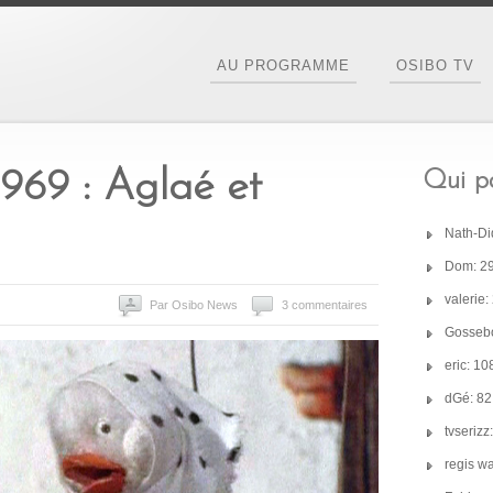
AU PROGRAMME
OSIBO TV
1969 : Aglaé et
Qui pa
Nath-Di
Dom: 2
valerie
Par Osibo News
3 commentaires
Gossebo
eric: 1
dGé: 8
tvseriz
regis w