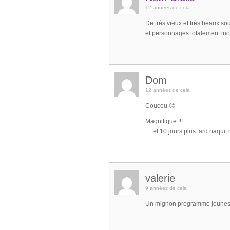
12 années de cela
De très vieux et très beaux s
et personnages totalement inou
Dom
12 années de cela
Coucou 🙂
Magnifique !!!
… et 10 jours plus tard naquit
valerie
9 années de cela
Un mignon programme jeuness