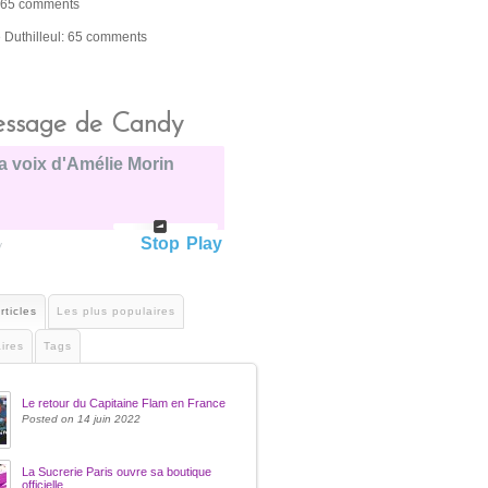
 65 comments
e Duthilleul: 65 comments
ssage de Candy
a voix d'Amélie Morin
Stop
Play
y
rticles
Les plus populaires
ires
Tags
Le retour du Capitaine Flam en France
Posted on 14 juin 2022
La Sucrerie Paris ouvre sa boutique
officielle