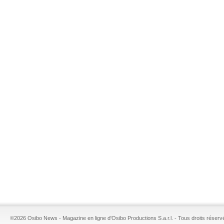
©2026 Osibo News - Magazine en ligne d'Osibo Productions S.a.r.l. - Tous droits réserv