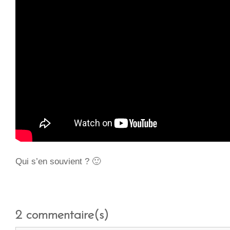
Qui s’en souvient ? 🙂
2
commentaire(s)