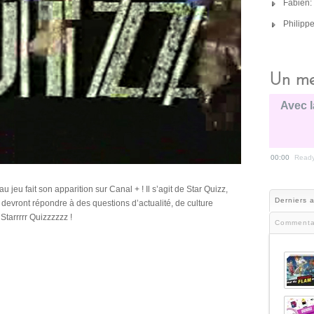
Fabien:
Philipp
Un me
Avec l
00:00
Read
eu fait son apparition sur Canal + ! Il s’agit de Star Quizz,
Derniers a
 devront répondre à des questions d’actualité, de culture
Starrrrr Quizzzzzz !
Commenta