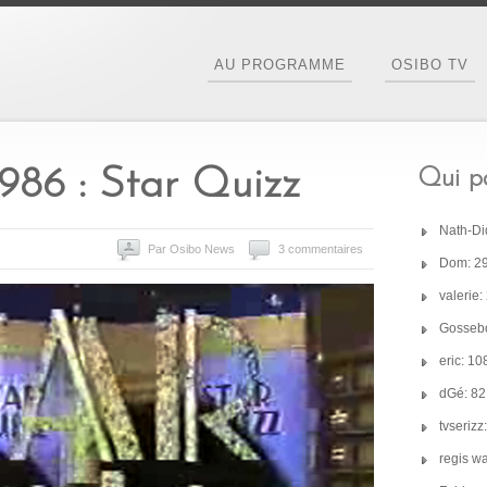
AU PROGRAMME
OSIBO TV
1986 : Star Quizz
Qui pa
Nath-Di
Par Osibo News
3 commentaires
Dom: 2
valerie
Gossebo
eric: 1
dGé: 8
tvseriz
regis w