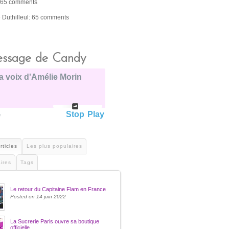
 65 comments
e Duthilleul: 65 comments
ssage de Candy
a voix d'Amélie Morin
Stop
Play
y
rticles
Les plus populaires
ires
Tags
Le retour du Capitaine Flam en France
Posted on 14 juin 2022
La Sucrerie Paris ouvre sa boutique
officielle