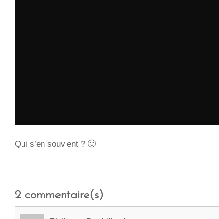
Qui s’en souvient ? 🙂
2
commentaire(s)