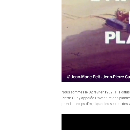
Nous sommes le 02 fevrier 1982. TF1 diffus
Pierre Cuny appelée L’aventure des plantes
prend le temps d’expliquer les secrets des