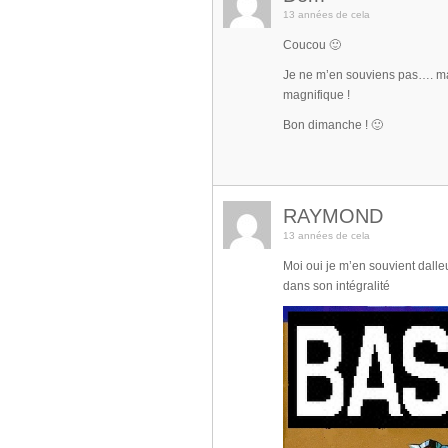
13 années de cela
Coucou 🙂
Je ne m’en souviens pas…. ma
magnifique !
Bon dimanche ! 🙂
RAYMOND
13 années de cela
Moi oui je m’en souvient dalle
dans son intégralité