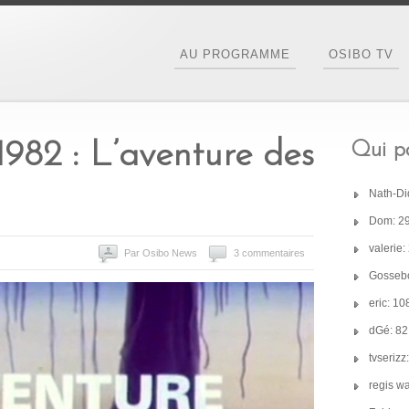
AU PROGRAMME
OSIBO TV
1982 : L’aventure des
Qui pa
Nath-Di
Dom: 2
valerie
Par Osibo News
3 commentaires
Gossebo
eric: 1
dGé: 8
tvseriz
regis w