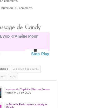
 65 comments
e Duthilleul: 65 comments
ssage de Candy
a voix d'Amélie Morin
Stop
Play
y
rticles
Les plus populaires
ires
Tags
Le retour du Capitaine Flam en France
Posted on 14 juin 2022
La Sucrerie Paris ouvre sa boutique
officielle