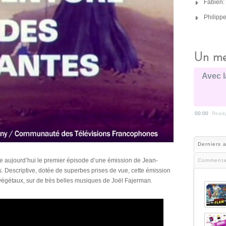
Fabien:
Philipp
Un me
Avec l
00:00
Read
Derniers a
e aujourd’hui le premier épisode d’une émission de Jean-
Commenta
. Descriptive, dotée de superbes prises de vue, cette émission
 végétaux, sur de très belles musiques de Joël Fajerman.