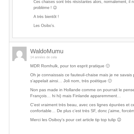
Ces chaises sont très résistantes alors, normalement, il n
problème ! 😉
A très bientôt !
Les Osibo’s.
WaldoMumu
14 années de cela
MDR Romhulk, pour ton esprit pratique 🙂
Oh je connaissais ce fauteuil-chaise mais je ne savais
s’appelait ainsi… Joli nom, très poétique 🙂
Non pas made in Hollande comme on pourrait le penser
François… hi hi) mais Finlande apparemment…
C’est vraiment très beau, avec ces lignes épurées et ce
confortable… De plus c’est très SF, donc j’aime, forcém
Merci les Osiboy’s pour cet article tip top tulip 😉