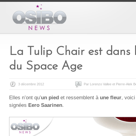
La Tulip Chair est dans l
du Space Age
3 décembre 2012
Par Lorenzo Vallee et Pierre-Alek B
Elles n’ont qu’
un pied
et ressemblent à
une fleur
, voic
signées
Eero Saarinen
.