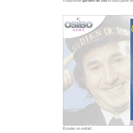
s’improvise
gardien de zoo
et nous parle d
Écouter un extrait :