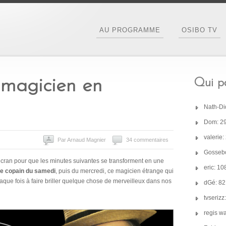
AU PROGRAMME
OSIBO TV
 magicien en
Qui pa
Nath-Di
Dom: 2
valerie
Par Arnaud Magnier
34 commentaires
Gossebo
it écran pour que les minutes suivantes se transforment en une
eric: 1
le copain du samedi
, puis du mercredi, ce magicien étrange qui
chaque fois à faire briller quelque chose de merveilleux dans nos
dGé: 8
tvseriz
regis w