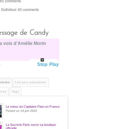
 65 comments
e Duthilleul: 65 comments
ssage de Candy
a voix d'Amélie Morin
Stop
Play
y
rticles
Les plus populaires
ires
Tags
Le retour du Capitaine Flam en France
Posted on 14 juin 2022
La Sucrerie Paris ouvre sa boutique
officielle