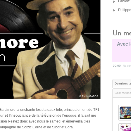
Fabien:
Philipp
Un me
Avec l
00:00
Read
Derniers a
Commenta
Garcimore, a enchanté les plateaux télé, principalement de TF1,
ur et l’insouciance de la télévision
de l’époque, il faisait rire
sion Restez donc avec nous le samedi et émerveillait les
compagnie de Soizic Corne et de Sibor et Bora.