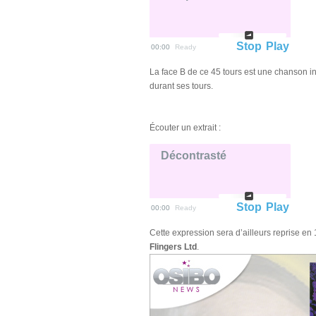
Stop
Play
00:00
Ready
La face B de ce 45 tours est une chanson i
durant ses tours.
Écouter un extrait :
Décontrasté
Stop
Play
00:00
Ready
Cette expression sera d’ailleurs reprise en 
Flingers Ltd
.