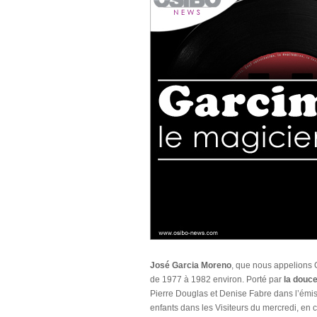
José Garcia Moreno
, que nous appelions 
de 1977 à 1982 environ. Porté par
la douce
Pierre Douglas et Denise Fabre dans l’émis
enfants dans les Visiteurs du mercredi, en 