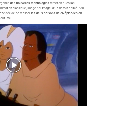
ergence
des nouvelles technologies
remet en question
animation classique, image par image, d’un dessin animé. Afin
 donc décidé de réaliser
les deux saisons de 26 épisodes en
 coutume.