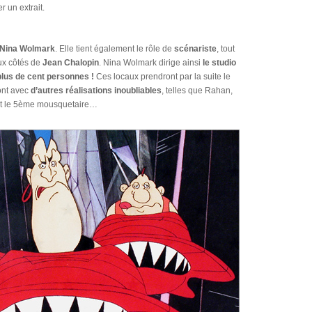
r un extrait.
Nina Wolmark
. Elle tient également le rôle de
scénariste
, tout
aux côtés de
Jean Chalopin
. Nina Wolmark dirige ainsi
le studio
plus de cent personnes !
Ces locaux prendront par la suite le
ont avec
d’autres réalisations inoubliables
, telles que Rahan,
ert le 5ème mousquetaire…