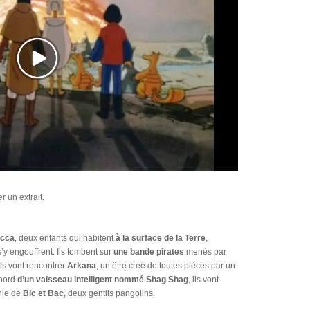
r un extrait.
ecca
, deux enfants qui habitent
à la surface de la Terre
,
y engouffrent. Ils tombent sur
une bande pirates
menés par
 ils vont rencontrer
Arkana
, un être créé de toutes pièces par un
 bord
d’un vaisseau intelligent nommé Shag Shag
, ils vont
nie de
Bic et Bac
, deux gentils pangolins.