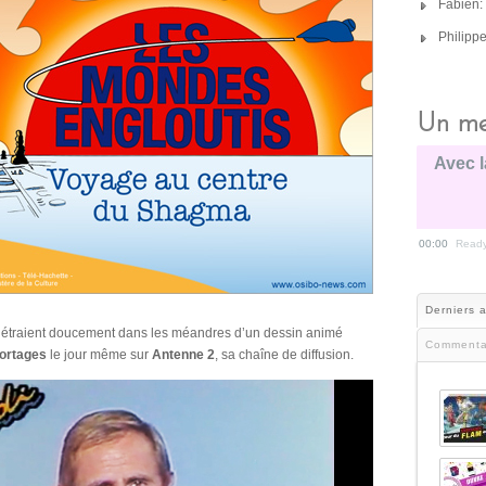
Fabien:
Philipp
Un me
Avec l
00:00
Read
Derniers a
étraient doucement dans les méandres d’un dessin animé
Commenta
ortages
le jour même sur
Antenne 2
, sa chaîne de diffusion.