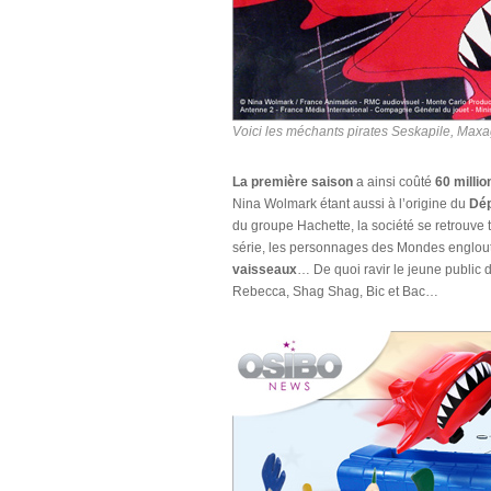
Voici les méchants pirates Seskapile, Maxa
La première saison
a ainsi coûté
60 millio
Nina Wolmark étant aussi à l’origine du
Dép
du groupe Hachette, la société se retrouve 
série, les personnages des Mondes englout
vaisseaux
… De quoi ravir le jeune public
Rebecca, Shag Shag, Bic et Bac…