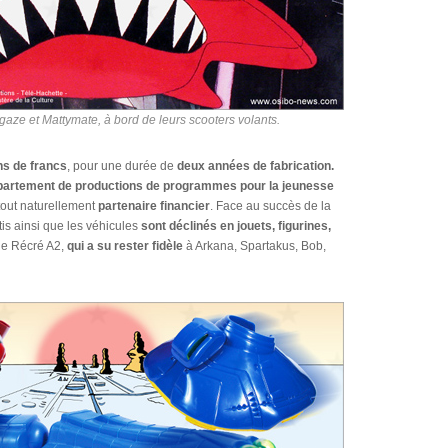
gaze et Mattymate, à bord de leurs scooters volants.
ns de francs
, pour une durée de
deux années de fabrication.
artement de productions de programmes pour la jeunesse
tout naturellement
partenaire financier
. Face au succès de la
is ainsi que les véhicules
sont déclinés en jouets, figurines,
 de Récré A2,
qui a su rester fidèle
à Arkana, Spartakus, Bob,