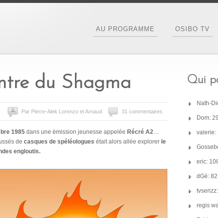
AU PROGRAMME
OSIBO TV
ntre du Shagma
Qui pa
Nath-Di
Par Pierre-Alek Lorenzo et Arnaud
31 commentaires
Dom: 2
mbre 1985
dans une émission jeunesse appelée
Récré A2
…
valerie
aussés de
casques de spéléologues
était alors allée explorer
le
Gossebo
des engloutis.
eric: 1
dGé: 8
tvseriz
regis w