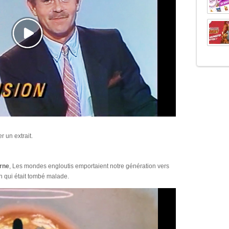
r un extrait.
rne
, Les mondes engloutis emportaient notre génération vers
in qui était tombé malade.