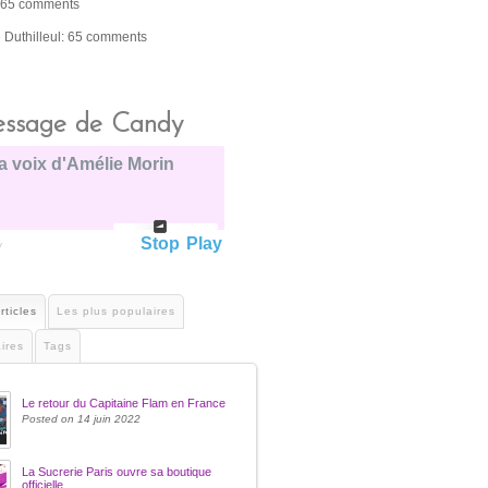
 65 comments
e Duthilleul: 65 comments
ssage de Candy
a voix d'Amélie Morin
Stop
Play
y
rticles
Les plus populaires
ires
Tags
Le retour du Capitaine Flam en France
Posted on 14 juin 2022
La Sucrerie Paris ouvre sa boutique
officielle