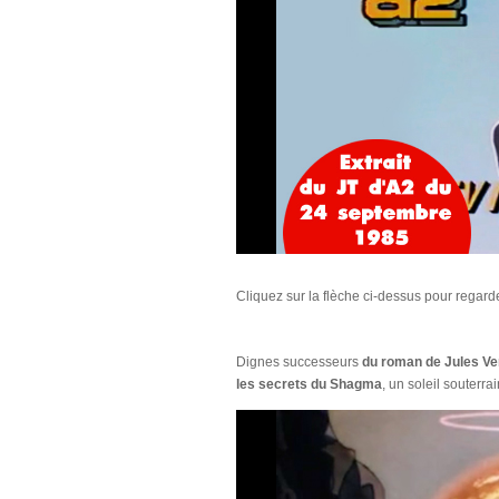
Cliquez sur la flèche ci-dessus pour regarde
Dignes successeurs
du roman de Jules Ve
les secrets du Shagma
, un soleil souterra