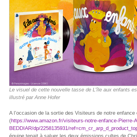
Le visuel de cette nouvelle tasse de L’île aux enfants es
illustré par Anne Hofer
A l’occasion de la sortie des Visiteurs de notre enfance
(
https://www.amazon.fr/visiteurs-notre-enfance-Pierre-A
BEDDIAR/dp/2258135931/ref=cm_cr_arp_d_product_to
équipe tenait à saluer les deux émissions cultes de Chri