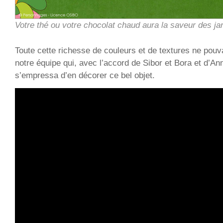
Votre thé ou votre chocolat chaud aura la saveur des jar
Toute cette richesse de couleurs et de textures ne pou
notre équipe qui, avec l’accord de Sibor et Bora et d’An
s’empressa d’en décorer ce bel objet.