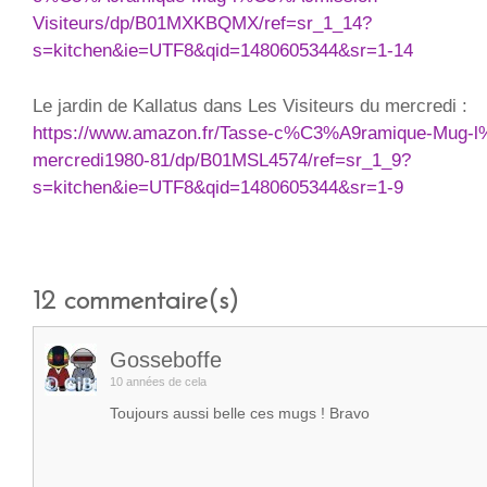
Visiteurs/dp/B01MXKBQMX/ref=sr_1_14?
s=kitchen&ie=UTF8&qid=1480605344&sr=1-14
Le jardin de Kallatus dans Les Visiteurs du mercredi :
https://www.amazon.fr/Tasse-c%C3%A9ramique-Mug-
mercredi1980-81/dp/B01MSL4574/ref=sr_1_9?
s=kitchen&ie=UTF8&qid=1480605344&sr=1-9
12
commentaire(s)
Gosseboffe
10 années de cela
Toujours aussi belle ces mugs ! Bravo