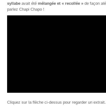
syllabe
avait été
mélangée et « recollée »
de façon aléa
parlez Chapi Chapo !
Cliquez sur la flèche ci-dessus pour regarder un extrait.