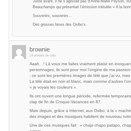
Juste avant, il ne s’agissait pas d’Anne-Marie Peyson, m
Beauchamps qui présentait l’émission intitulée « A la bon
Souvenirs, souvenirs…
Des grosses bises des Osibo’s.
brownie
14 années de cela
Aaah…! Là vous me faites vraiment plaisir en évoquant
personnages, ils sont pour moi l’origine de ma passion
; ce sont les premières images de télé que j’ai vu, me
La télé était en noir et blanc, mais comme d’autres l’on
« je voyais les couleurs ».
Ils ont ouvert une longue période, refermée temporair
clap de fin de Croque-Vacances en 87.
Mais depuis, grâce à Internet, aux Osibo, à la « machi
des images et des musiques habitent de nouveau notr
Une de ces musiques fait : « chapi chapo patapo, chap