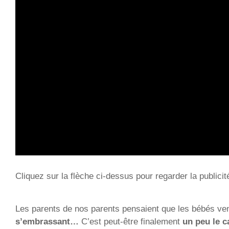
Cliquez sur la flèche ci-dessus pour regarder la publicit
Les parents de nos parents pensaient que les bébés ve
s’embrassant
…
C’est peut-être finalement
un peu le c