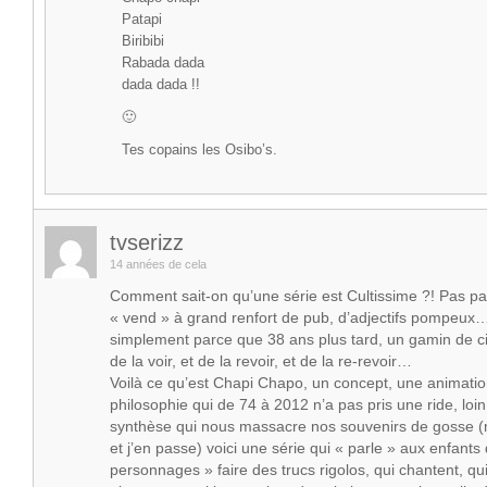
Patapi
Biribibi
Rabada dada
dada dada !!
🙂
Tes copains les Osibo’s.
tvserizz
14 années de cela
Comment sait-on qu’une série est Cultissime ?! Pas pa
« vend » à grand renfort de pub, d’adjectifs pompeux
simplement parce que 38 ans plus tard, un gamin de c
de la voir, et de la revoir, et de la re-revoir…
Voilà ce qu’est Chapi Chapo, un concept, une animatio
philosophie qui de 74 à 2012 n’a pas pris une ride, lo
synthèse qui nous massacre nos souvenirs de gosse (m
et j’en passe) voici une série qui « parle » aux enfants 
personnages » faire des trucs rigolos, qui chantent, qui 