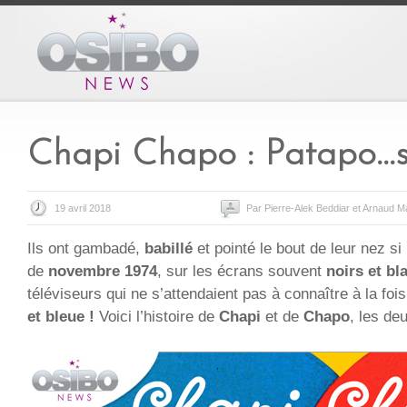
Chapi Chapo : Patapo…si
19 avril 2018
Par Pierre-Alek Beddiar et Arnaud M
Ils ont gambadé,
babillé
et pointé le bout de leur nez s
de
novembre 1974
, sur les écrans souvent
noirs et bl
téléviseurs qui ne s’attendaient pas à connaître à la foi
et bleue !
Voici l’histoire de
Chapi
et de
Chapo
, les de