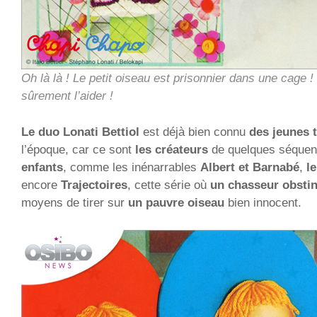
Oh là là ! Le petit oiseau est prisonnier dans une cage 
sûrement l’aider !
Le duo Lonati Bettiol
est déjà bien connu
des jeunes 
l’époque, car ce sont
les créateurs
de quelques séque
enfants
, comme les inénarrables
Albert et Barnabé
,
l
encore
Trajectoires
, cette série où
un chasseur obsti
moyens de tirer sur
un pauvre oiseau
bien innocent.