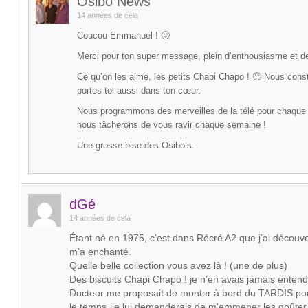
Osibo News
14 années de cela
Coucou Emmanuel ! 🙂
Merci pour ton super message, plein d’enthousiasme et d
Ce qu’on les aime, les petits Chapi Chapo ! 🙂 Nous cons
portes toi aussi dans ton cœur.
Nous programmons des merveilles de la télé pour chaque
nous tâcherons de vous ravir chaque semaine !
Une grosse bise des Osibo’s.
dGé
14 années de cela
Étant né en 1975, c’est dans Récré A2 que j’ai découver
m’a enchanté.
Quelle belle collection vous avez là ! (une de plus)
Des biscuits Chapi Chapo ! je n’en avais jamais entendu
Docteur me proposait de monter à bord du TARDIS po
le temps, je lui demanderais de m’emmener les goûter 