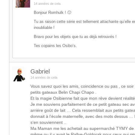
14 années de cela
Bonjour Romhulk ! 🙂
Tu as raison cette série est tellement attachante qu’elle e
inoubliable !
Bravo pour les objets que tu as déjà retrouvés !
Tes copains les Osibo’s.
Gabriel
14 années de cela
Vous savez quoi les amis, coincidence ou pas , ce soir 
petits gateaux Belin Chapi Chapo .
Et la magie Osibienne fait que mon rêve devient réalit
Je me souviens parfaitement de ce petit gateau sec av
arriére goût de lait … Cela ressemblait aux petits gate
donnait à l’école maternelle, avec des mots dessus … 
s’en souviennent ..
Ma Maman me les achetait au supermarché TYMY de not
même ou il y avait le Rallye-Goldorak pour ceux qui ont