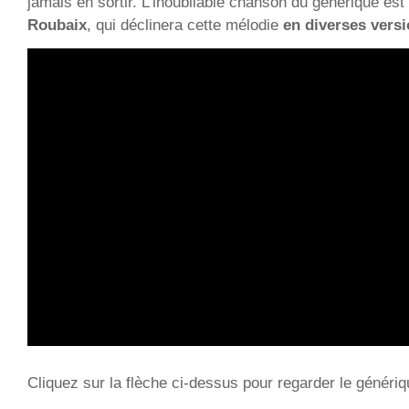
jamais en sortir. L’inoubliable chanson du générique es
Roubaix
, qui déclinera cette mélodie
en diverses vers
Cliquez sur la flèche ci-dessus pour regarder le génériq