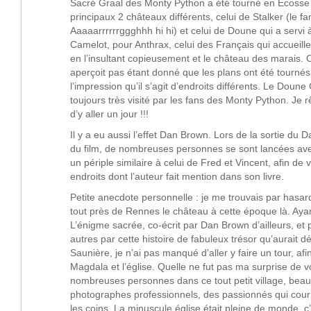
Sacré Graal des Monty Python a été tourné en Ecosse
principaux 2 châteaux différents, celui de Stalker (le f
Aaaaarrrrrrggghhh hi hi) et celui de Doune qui a servi à
Camelot, pour Anthrax, celui des Français qui accueille
en l’insultant copieusement et le château des marais. 
aperçoit pas étant donné que les plans ont été tourné
l’impression qu’il s’agit d’endroits différents. Le Doune
toujours très visité par les fans des Monty Python. Je 
d’y aller un jour !!!
Il y a eu aussi l’effet Dan Brown. Lors de la sortie du 
du film, de nombreuses personnes se sont lancées av
un périple similaire à celui de Fred et Vincent, afin de v
endroits dont l’auteur fait mention dans son livre.
Petite anecdote personnelle : je me trouvais par hasa
tout près de Rennes le château à cette époque là. Ayan
L’énigme sacrée, co-écrit par Dan Brown d’ailleurs, et
autres par cette histoire de fabuleux trésor qu’aurait d
Saunière, je n’ai pas manqué d’aller y faire un tour, afi
Magdala et l’église. Quelle ne fut pas ma surprise de vo
nombreuses personnes dans ce tout petit village, bea
photographes professionnels, des passionnés qui cour
les coins. La minuscule église était pleine de monde, c’e